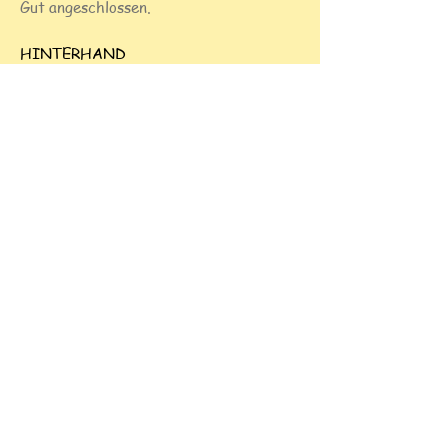
Gut angeschlossen.
HINTERHAND
Die Hinterbeine sind ebenfalls kräftig
und gut bemuskelt. Der Knochenbau ist
kräftig aber nie grob. Normale
Winkelungen ohne Übertreibung.
OBERSCHENKELKNOCHEN UND
UNTERSCHENKEL
Ungefähr von gleicher Länge.
SPRUNGGELENK
Der Mittelfuss befindet sich senkrecht
unter dem Sitzbeinhöcker.
Afterkrallen: Keine
PFOTEN
Gut geschlossen, Zehen gewölbt.
Schwarze Nägel und elastische dunkle
Ballen.