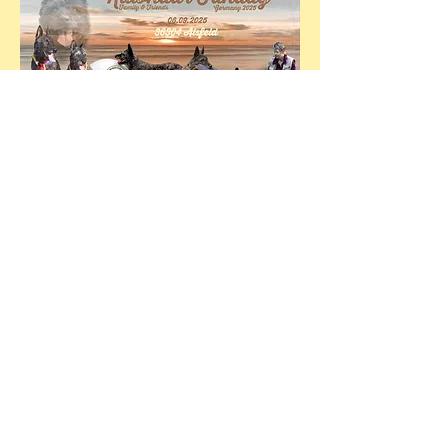
Kontakt:
Silla + Klaus Jadatz
Neuer Ring 37
71543 Wüstenrot Berg
Tel.
0049 7945 9425699
Handy:
0049 178 1810 137
email:
sillabur@freenet.de