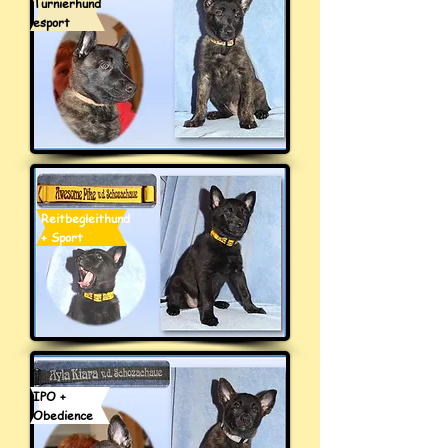
Turnierhund
esport
Reitbegleithund
+ Sport
IPO +
Obedience