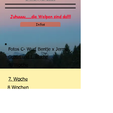
Juhuuuu......die Welpen sind da!!!!
Infos
Fotos C- Wurf Bentje x Jermu
Geburt und 1. Woche
4. Woche
7. Woche
8 Wochen
Kontakt:
Silla + Klaus Jadatz
Neuer Ring 37