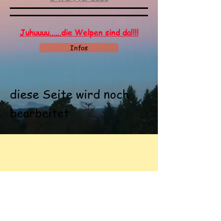
Juhuuuu......die Welpen sind da!!!!
Infos
diese Seite wird noch
bearbeitet
Kontakt:
Silla + Klaus Jadatz
Neuer Ring 37